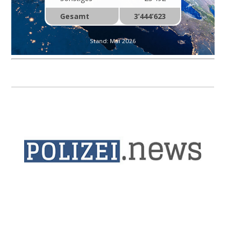
Gesamt
3’444’623
Stand: Mai 2026